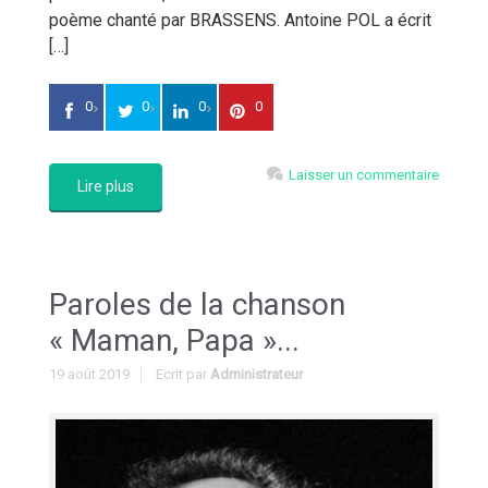
poème chanté par BRASSENS. Antoine POL a écrit
[…]
0
0
0
0
Laisser un commentaire
Lire plus
Paroles de la chanson
« Maman, Papa »...
19 août 2019
Ecrit par
Administrateur