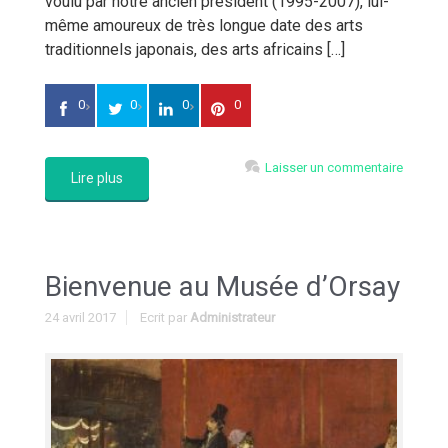
voulu par notre ancien président (1995-2007), lui-
même amoureux de très longue date des arts
traditionnels japonais, des arts africains […]
0
0
0
0
Laisser un commentaire
Lire plus
Bienvenue au Musée d’Orsay
24 avril 2017
Ecrit par
Administrateur